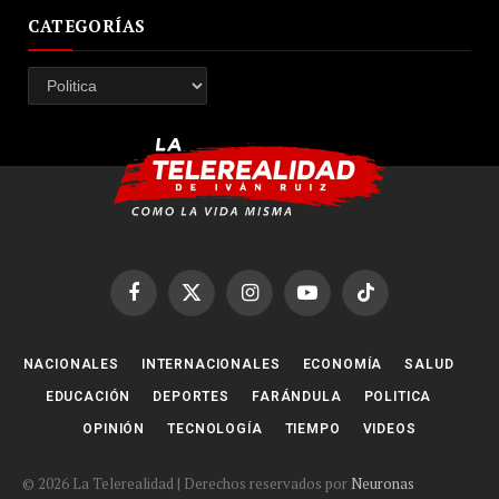
CATEGORÍAS
Categorías
Facebook
X
Instagram
YouTube
TikTok
(Twitter)
NACIONALES
INTERNACIONALES
ECONOMÍA
SALUD
EDUCACIÓN
DEPORTES
FARÁNDULA
POLITICA
OPINIÓN
TECNOLOGÍA
TIEMPO
VIDEOS
© 2026 La Telerealidad | Derechos reservados por
Neuronas