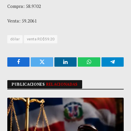
Compra: 58.9702
Venta: 59.2061
dólar
venta RD$59.20
Facebook
Twitter
LinkedIn
WhatsApp
Telegra
PUBLICACIONES
RELACIONADAS