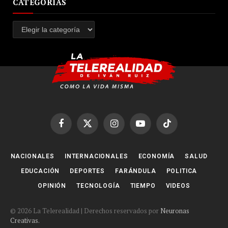
CATEGORÍAS
Categorías
Facebook
X
Instagram
YouTube
TikTok
(Twitter)
NACIONALES
INTERNACIONALES
ECONOMÍA
SALUD
EDUCACIÓN
DEPORTES
FARÁNDULA
POLITICA
OPINIÓN
TECNOLOGÍA
TIEMPO
VIDEOS
© 2026 La Telerealidad | Derechos reservados por
Neuronas
Creativas.