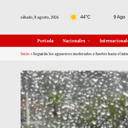
sábado, 8 agosto, 2026
8 Ago
44°C
9 Ago
42°
Portada
Nacionales
Internacional
Inicio
»
Seguirán los aguaceros moderados a fuertes hacia el inter