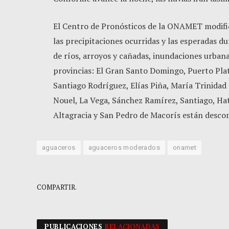
El Centro de Pronósticos de la ONAMET modifica
las precipitaciones ocurridas y las esperadas du
de ríos, arroyos y cañadas, inundaciones urbana
provincias: El Gran Santo Domingo, Puerto Plat
Santiago Rodríguez, Elías Piña, María Trinida
Nouel, La Vega, Sánchez Ramírez, Santiago, Hat
Altagracia y San Pedro de Macorís están desco
aguaceros
aguaceros moderados
onamet
COMPARTIR.
PUBLICACIONES
RELACIONADAS