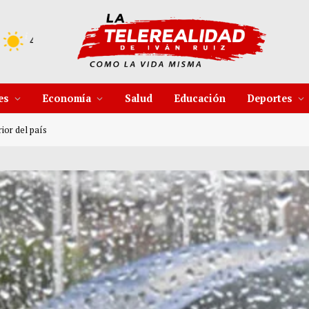
C
10 Ago
38°C
11 Ago
37°C
es
Economía
Salud
Educación
Deportes
ior del país