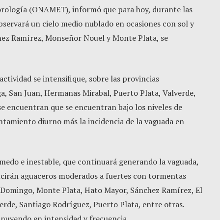
orología (ONAMET), informó que para hoy, durante las
observará un cielo medio nublado en ocasiones con sol y
ez Ramírez, Monseñor Nouel y Monte Plata, se
actividad se intensifique, sobre las provincias
, San Juan, Hermanas Mirabal, Puerto Plata, Valverde,
se encuentran que se encuentran bajo los niveles de
entamiento diurno más la incidencia de la vaguada en
edo e inestable, que continuará generando la vaguada,
ducirán aguaceros moderados a fuertes con tormentas
to Domingo, Monte Plata, Hato Mayor, Sánchez Ramírez, El
erde, Santiago Rodríguez, Puerto Plata, entre otras.
inuyendo en intensidad y frecuencia.