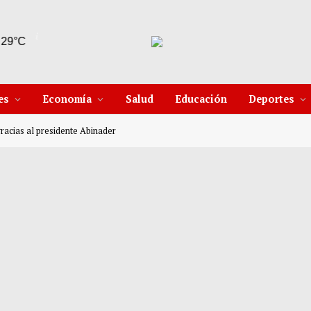
6 Ago
30°C
7 Ago
31°C
es
Economía
Salud
Educación
Deportes
racias al presidente Abinader