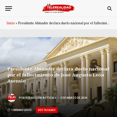
Inicio
»
Presidente Abinader declara duelo nacional por el fallecimiento de José Augusto León Asensio
Presidente Abinader declara duelo nacional
por el fallecimiento de José Augusto León
Asensio
POR
REDACCIÓN NOTICIAS
5 DE MARZO DE 2024
DESTACADAS
1 MÍNIMO LEÍDO