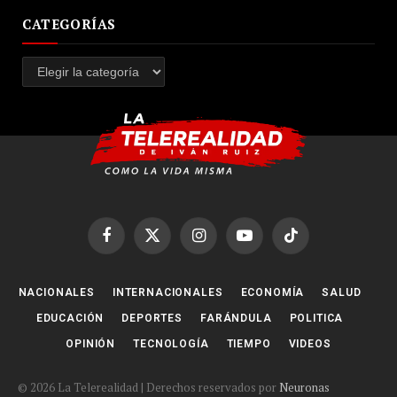
CATEGORÍAS
Categorías
Facebook
X
Instagram
YouTube
TikTok
(Twitter)
NACIONALES
INTERNACIONALES
ECONOMÍA
SALUD
EDUCACIÓN
DEPORTES
FARÁNDULA
POLITICA
OPINIÓN
TECNOLOGÍA
TIEMPO
VIDEOS
© 2026 La Telerealidad | Derechos reservados por
Neuronas