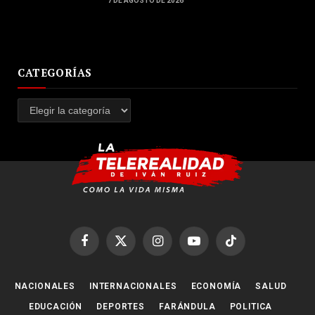
7 DE AGOSTO DE 2026
CATEGORÍAS
Categorías
Facebook
X
Instagram
YouTube
TikTok
(Twitter)
NACIONALES
INTERNACIONALES
ECONOMÍA
SALUD
EDUCACIÓN
DEPORTES
FARÁNDULA
POLITICA