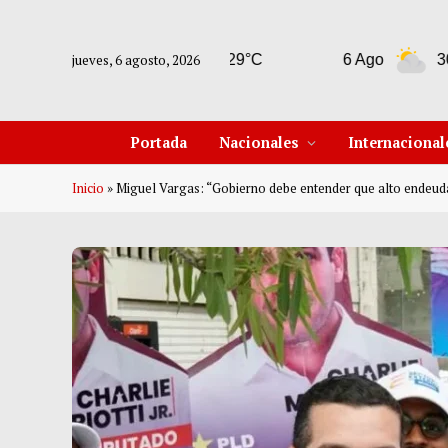
jueves, 6 agosto, 2026
5 Ago
29°C
6 Ago
30°C
Portada
Nacionales
Internacional
Inicio
»
Miguel Vargas: “Gobierno debe entender que alto endeuda