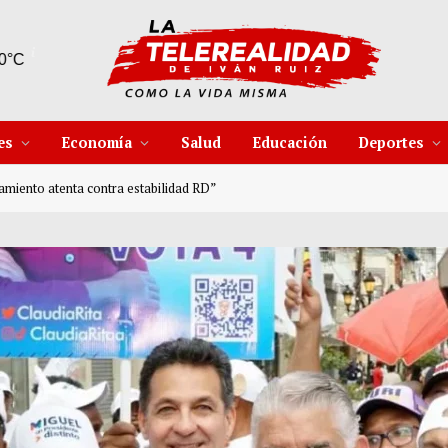
7 Ago
31°C
8 Ago
29°C
es
Economía
Salud
Educación
Deportes
miento atenta contra estabilidad RD”