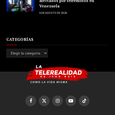
afectados por terremotos en
Venezuela
6 DE AGOSTO DE 2026
CATEGORÍAS
Categorías
Facebook
X
Instagram
YouTube
TikTok
(Twitter)