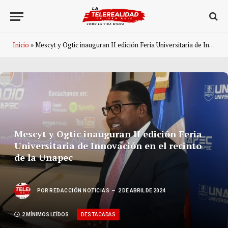
Inicio
»
Mescyt y Ogtic inauguran II edición Feria Universitaria de Innovación en el recinto de la Unapec
Mescyt y Ogtic inauguran II edición Feria
Universitaria de Innovación en el recinto
de la Unapec
POR
REDACCIÓN NOTICIAS
2 DE ABRIL DE 2024
DESTACADAS
2 MÍNIMOS LEÍDOS