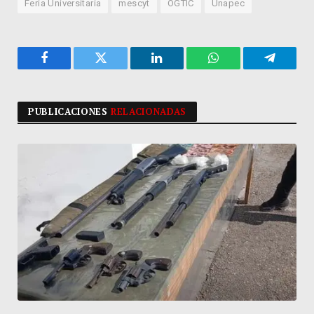
Feria Universitaria
mescyt
OGTIC
Unapec
Facebook
Twitter
LinkedIn
WhatsApp
Telegra
PUBLICACIONES
RELACIONADAS