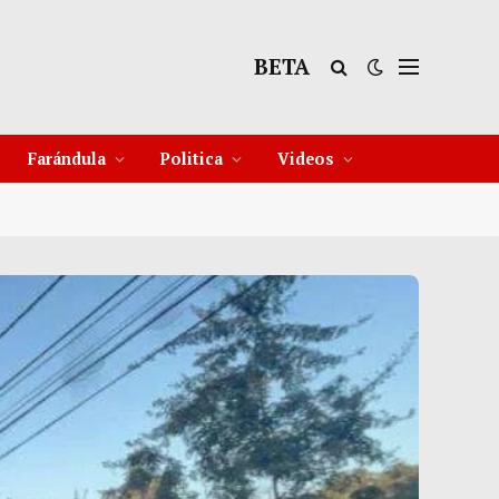
BETA
11 Ago
38°C
12 Ago
38°C
13 
Farándula
Politica
Videos