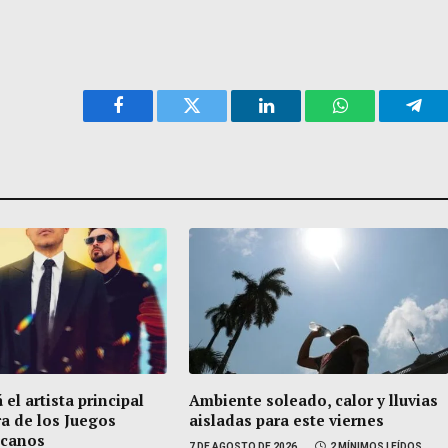
Facebook
Twitter
LinkedIn
WhatsApp
Tele
 el artista principal
Ambiente soleado, calor y lluvias
ra de los Juegos
aisladas para este viernes
icanos
7 DE AGOSTO DE 2026
2 MÍNIMOS LEÍDOS