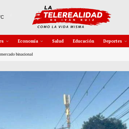
9 Ago
43°C
10 Ago
39°C
es
Economía
Salud
Educación
Deportes
 mercado binacional