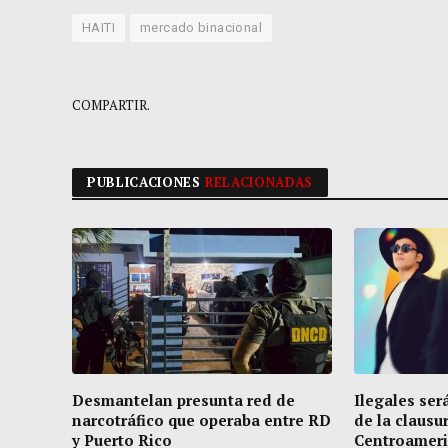
HAITI
mercado binacional
COMPARTIR.
PUBLICACIONES
RELACIONADAS
Desmantelan presunta red de
Ilegales será
narcotráfico que operaba entre RD
de la clausu
y Puerto Rico
Centroamer