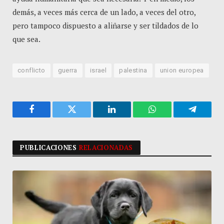
demás, a veces más cerca de un lado, a veces del otro,
pero tampoco dispuesto a aliñarse y ser tildados de lo
que sea.
conflicto
guerra
israel
palestina
union europea
Facebook
Twitter
LinkedIn
WhatsApp
Telegra
PUBLICACIONES
RELACIONADAS