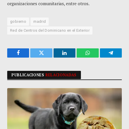
organizaciones comunitarias, entre otros.
gobierno
madrid
Red de Centros del Dominicano en el Exterior
Facebook
Twitter
LinkedIn
WhatsApp
Telegra
PUBLICACIONES
RELACIONADAS