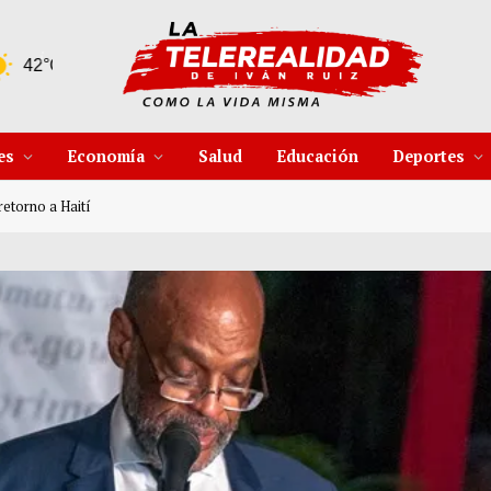
11 Ago
37°C
12 Ago
34°C
es
Economía
Salud
Educación
Deportes
retorno a Haití