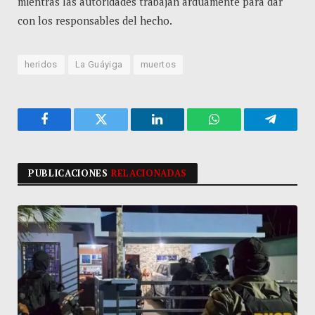
mientras las autoridades trabajan arduamente para dar
con los responsables del hecho.
heridos
La Guáyiga
muertos
Facebook
Twitter
LinkedIn
WhatsApp
Telegra
PUBLICACIONES
RELACIONADAS