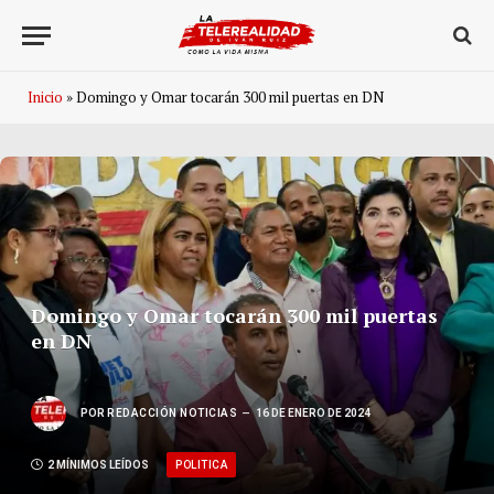
Inicio
»
Domingo y Omar tocarán 300 mil puertas en DN
Domingo y Omar tocarán 300 mil puertas
en DN
POR
REDACCIÓN NOTICIAS
16 DE ENERO DE 2024
POLITICA
2 MÍNIMOS LEÍDOS