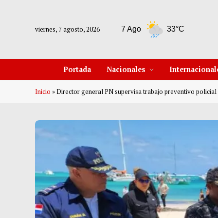
viernes, 7 agosto, 2026
ueva York
7 Ago
33°C
8 Ago
Portada
Nacionales
Internacional
Inicio
»
Director general PN supervisa trabajo preventivo policia