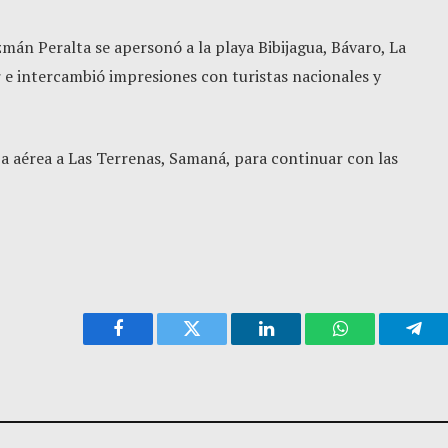
mán Peralta se apersonó a la playa Bibijagua, Bávaro, La
r e intercambió impresiones con turistas nacionales y
vía aérea a Las Terrenas, Samaná, para continuar con las
Facebook
Twitter
LinkedIn
WhatsApp
Tele