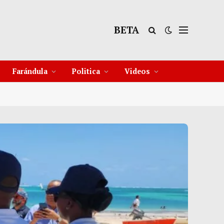
BETA
32°C
11 Ago
31°C
12 Ago
29
Farándula
Politica
Videos