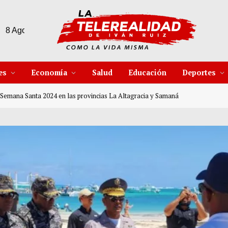
31°C
9 Ago
32°C
10 Ago
es
Economía
Salud
Educación
Deportes
l Semana Santa 2024 en las provincias La Altagracia y Samaná