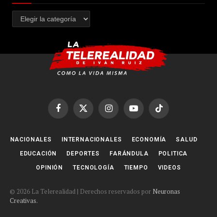
Categorías
Facebook
X
Instagram
YouTube
TikTok
(Twitter)
NACIONALES
INTERNACIONALES
ECONOMÍA
SALUD
EDUCACIÓN
DEPORTES
FARÁNDULA
POLITICA
OPINIÓN
TECNOLOGÍA
TIEMPO
VIDEOS
© 2026 La Telerealidad | Derechos reservados por
Neuronas
Creativas.