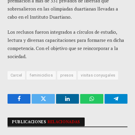
premiación a más de 331 privados de libertad que
sobresalieron en las olimpiadas duartianas llevadas a
cabo en el Instituto Duartiano.
Los reclusos fueron integrados a círculos de estudio,
lectura y diversas capacitaciones para formarse en dicha
competencia. Con el objetivo que se reincorporar a la
sociedad.
Carcel
feminicidios
presos
visitas conyugales
Facebook
Twitter
LinkedIn
WhatsApp
Telegra
PUBLICACIONES
RELACIONADAS