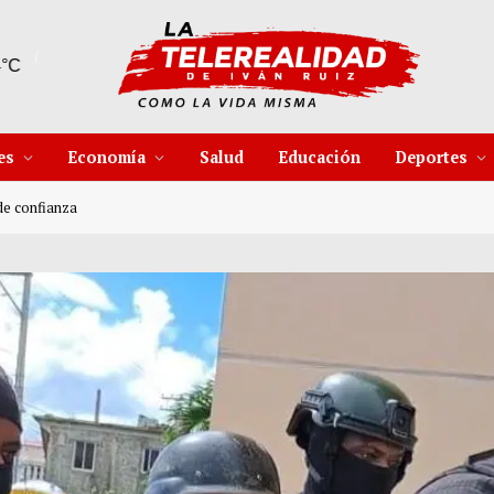
9 Ago
41°C
10 Ago
37°C
es
Economía
Salud
Educación
Deportes
de confianza