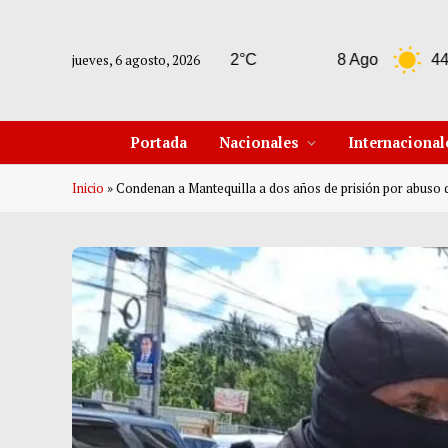
jueves, 6 agosto, 2026
7 Ago
42°C
8 Ago
44°C
Portada
Nacionales
Internacional
Inicio
»
Condenan a Mantequilla a dos años de prisión por abuso 