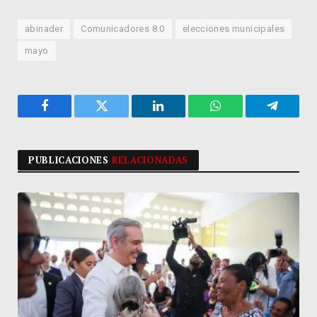
abinader
Comunicadores 8.0
elecciones municipales
mayo
Facebook
Twitter
LinkedIn
WhatsApp
Telegra
PUBLICACIONES
RELACIONADAS