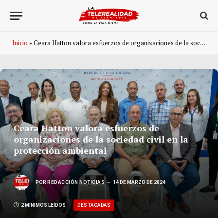
Inicio
»
Ceara Hatton valora esfuerzos de organizaciones de la sociedad civil en la protección ambiental
Ceara Hatton valora esfuerzos de
organizaciones de la sociedad civil en la
protección ambiental
POR
REDACCIÓN NOTICIAS
14 DE MARZO DE 2024
DESTACADAS
2 MÍNIMOS LEÍDOS