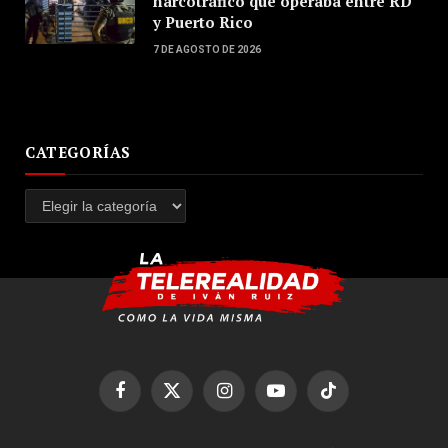
narcotráfico que operaba entre RD
y Puerto Rico
7 DE AGOSTO DE 2026
CATEGORÍAS
Categorías
Facebook
X
Instagram
YouTube
TikTok
(Twitter)