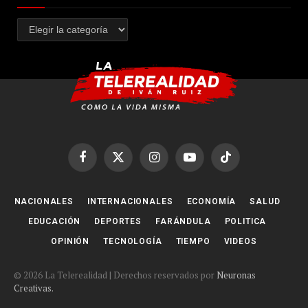
Categorías
Facebook
X
Instagram
YouTube
TikTok
(Twitter)
NACIONALES
INTERNACIONALES
ECONOMÍA
SALUD
EDUCACIÓN
DEPORTES
FARÁNDULA
POLITICA
OPINIÓN
TECNOLOGÍA
TIEMPO
VIDEOS
© 2026 La Telerealidad | Derechos reservados por
Neuronas
Creativas.