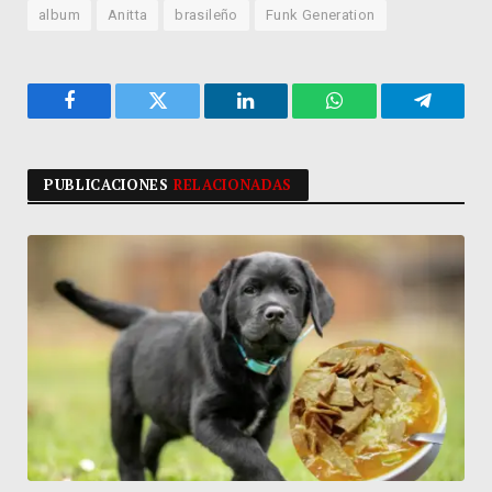
album
Anitta
brasileño
Funk Generation
Facebook
Twitter
LinkedIn
WhatsApp
Telegra
PUBLICACIONES
RELACIONADAS