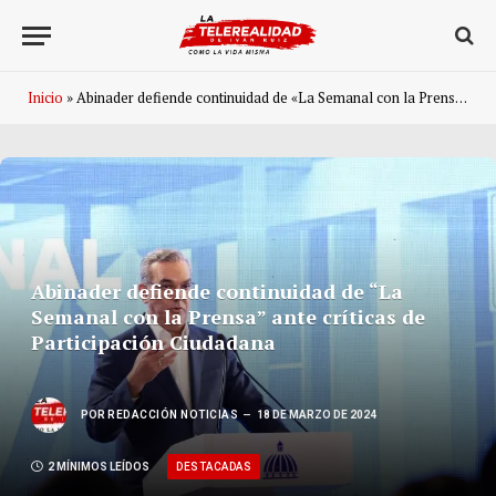
Inicio
»
Abinader defiende continuidad de «La Semanal con la Prensa» ante críticas de Participación Ciudadana
Abinader defiende continuidad de “La
Semanal con la Prensa” ante críticas de
Participación Ciudadana
POR
REDACCIÓN NOTICIAS
18 DE MARZO DE 2024
DESTACADAS
2 MÍNIMOS LEÍDOS