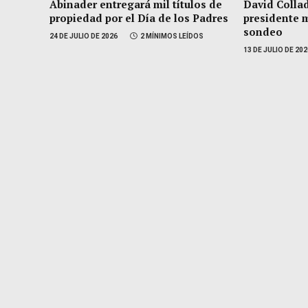
Abinader entregará mil títulos de
David Collad
propiedad por el Día de los Padres
presidente 
sondeo
24 DE JULIO DE 2026
2 MÍNIMOS LEÍDOS
13 DE JULIO DE 20