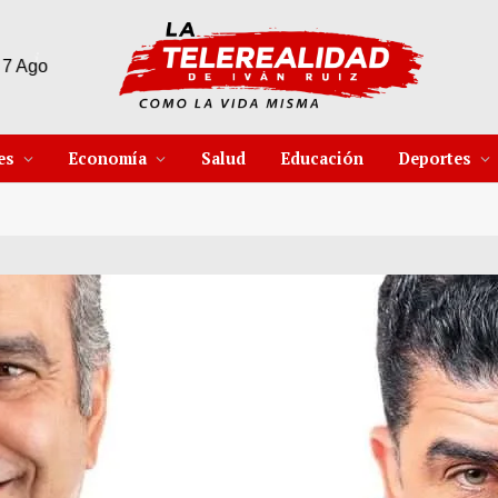
43°C
8 Ago
43°C
9 Ago
es
Economía
Salud
Educación
Deportes