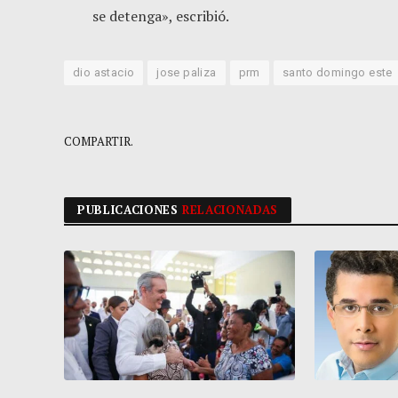
se detenga», escribió.
dio astacio
jose paliza
prm
santo domingo este
COMPARTIR.
PUBLICACIONES
RELACIONADAS