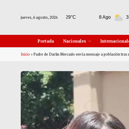
jueves, 6 agosto, 2026
7 Ago
29°C
8 Ago
31°C
Portada
Nacionales
Internacional
Inicio
»
Padre de Darlin Mercado envía mensaje a población tras 