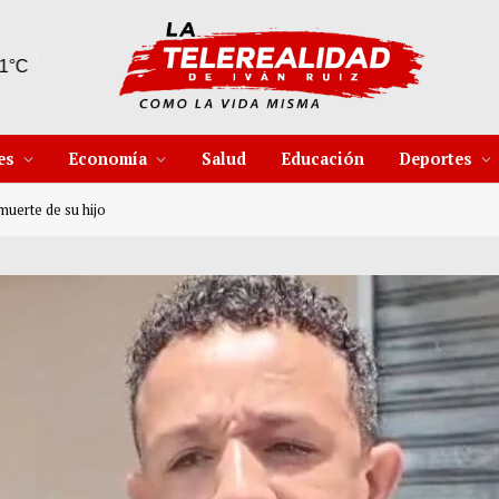
9 Ago
31°C
10 Ago
32°C
es
Economía
Salud
Educación
Deportes
muerte de su hijo