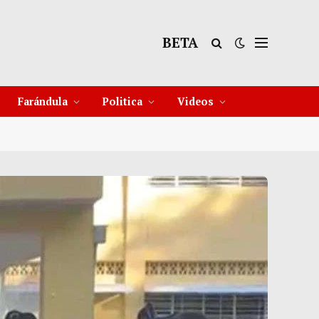
BETA
11 Ago
39°C
12 Ago
38°C
Farándula
Politica
Videos