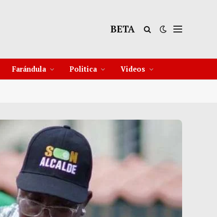
BETA
9°C
9 Ago
30°C
10 Ago
30°C
Farándula
Politica
Videos