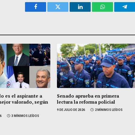
Facebook
Twitter
LinkedIn
WhatsApp
Tele
o es el aspirante a
Senado aprueba en primera
mejor valorado, según
lectura la reforma policial
9 DE JULIO DE 2026
2 MÍNIMOS LEÍDOS
26
3 MÍNIMOS LEÍDOS