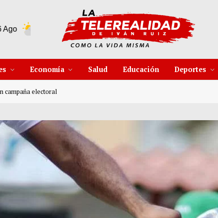
30°C
7 Ago
31°C
8 Ago
2
es
Economía
Salud
Educación
Deportes
 en campaña electoral