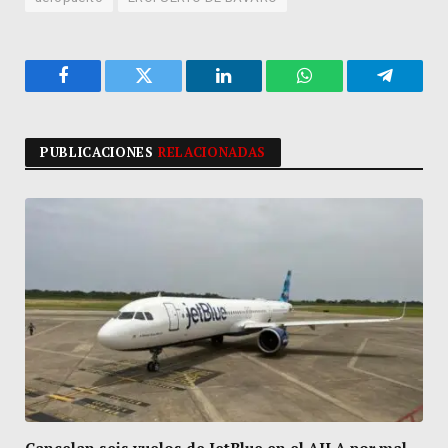
Facebook
Twitter
LinkedIn
WhatsApp
Telegra
PUBLICACIONES
RELACIONADAS
Cancelan seis vuelos de JetBlue en el AILA por mal